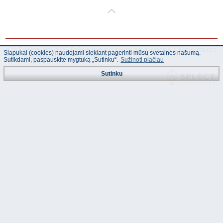
© "AS Akvedukts" 2026. Dalinai ar pilnai naudojant duomenis iš šios svetainės
Slapukai (cookies) naudojami siekiant pagerinti mūsų svetainės našumą.
būtina naudoti nuorodą Į "AS Akvedukts"!
Sutikdami, paspauskite mygtuką „Sutinku“.
Sužinoti plačiau
Sutinku