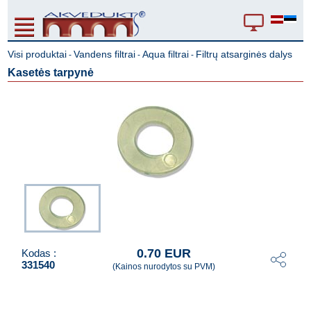
Visi produktai
Vandens filtrai
Aqua filtrai
Filtrų atsarginės dalys
-
-
-
Kasetės tarpynė
0.70 EUR
Kodas :
331540
(Kainos nurodytos su PVM)