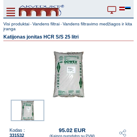
Visi produktai
Vandens filtrai
Vandens filtravimo medžiagos ir kita
-
-
įranga
Katijonas jonitas HCR S/S 25 litri
95.02 EUR
Kodas :
331532
(Kainos nurodytos su PVM)