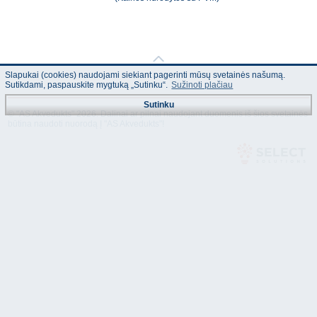
Slapukai (cookies) naudojami siekiant pagerinti mūsų svetainės našumą.
Sutikdami, paspauskite mygtuką „Sutinku“.
Sužinoti plačiau
Sutinku
© "AS Akvedukts" 2026. Dalinai ar pilnai naudojant duomenis iš šios svetainės
būtina naudoti nuorodą Į "AS Akvedukts"!