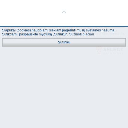
Slapukai (cookies) naudojami siekiant pagerinti mūsų svetainės našumą.
© "AS Akvedukts" 2026. Dalinai ar pilnai naudojant duomenis iš šios svetainės
Sutikdami, paspauskite mygtuką „Sutinku“.
Sužinoti plačiau
būtina naudoti nuorodą Į "AS Akvedukts"!
Sutinku