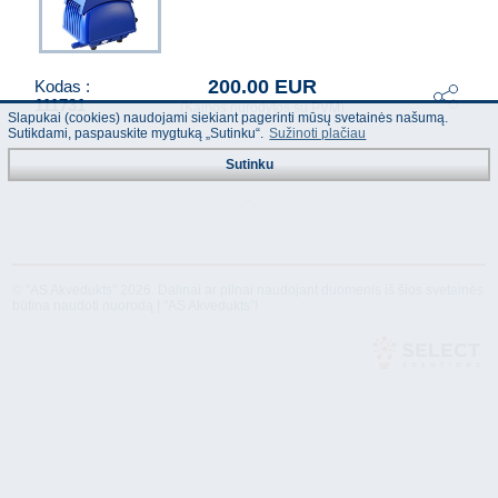
200.00 EUR
Kodas :
111731
(Kainos nurodytos su PVM)
Slapukai (cookies) naudojami siekiant pagerinti mūsų svetainės našumą.
Sutikdami, paspauskite mygtuką „Sutinku“.
Sužinoti plačiau
Sutinku
© "AS Akvedukts" 2026. Dalinai ar pilnai naudojant duomenis iš šios svetainės
būtina naudoti nuorodą Į "AS Akvedukts"!