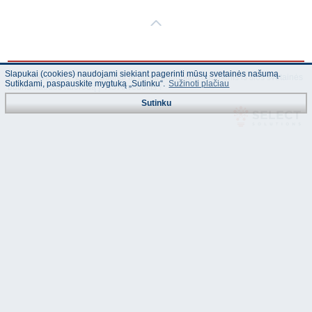
Slapukai (cookies) naudojami siekiant pagerinti mūsų svetainės našumą.
© "AS Akvedukts" 2026. Dalinai ar pilnai naudojant duomenis iš šios svetainės
Sutikdami, paspauskite mygtuką „Sutinku“.
Sužinoti plačiau
būtina naudoti nuorodą Į "AS Akvedukts"!
Sutinku