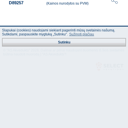
D89257
(Kainos nurodytos su PVM)
Slapukai (cookies) naudojami siekiant pagerinti mūsų svetainės našumą.
Sutikdami, paspauskite mygtuką „Sutinku“.
Sužinoti plačiau
Sutinku
© "AS Akvedukts" 2026. Dalinai ar pilnai naudojant duomenis iš šios svetainės
būtina naudoti nuorodą Į "AS Akvedukts"!