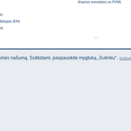
(Kainos nurodytos su PVM)
N)
talogas (EN)
N)
tainės našumą. Sutikdami, paspauskite mygtuką „Sutinku“.
Sužinot
os svetainės būtina naudoti nuorodą Į "AS Akvedukts"!