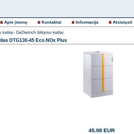
Apie įmonę
Kontaktai
Informacija
Atsisiųsti
 katilai
DeDietrich šildymo katilai
-
tilas DTG130-45 Eco.NOx Plus
45.98 EUR