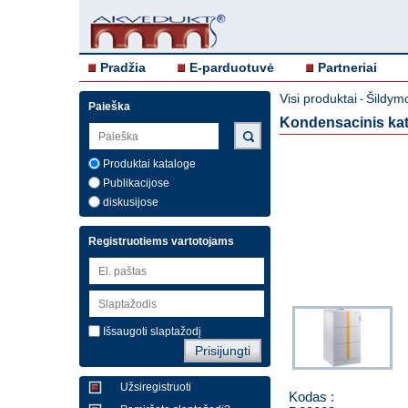
Pradžia
E-parduotuvė
Partneriai
Visi produktai
Šildymo
-
Paieška
Kondensacinis ka
Produktai kataloge
Publikacijose
diskusijose
Registruotiems vartotojams
Išsaugoti slaptažodį
Užsiregistruoti
Kodas :