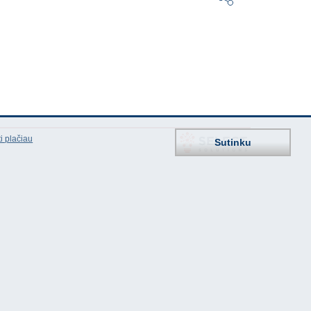
i plačiau
Sutinku