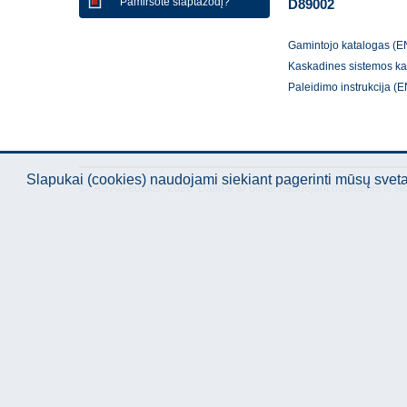
Pamiršote slaptažodį?
D89002
Gamintojo katalogas (E
Kaskadines sistemos ka
Paleidimo instrukcija (E
Slapukai (cookies) naudojami siekiant pagerinti mūsų sve
© "AS Akvedukts" 2026. Dalinai ar pilnai naudojant duomenis iš ši