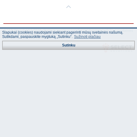
© "AS Akvedukts" 2026. Dalinai ar pilnai naudojant duomenis iš šios svetainės
Slapukai (cookies) naudojami siekiant pagerinti mūsų svetainės našumą.
būtina naudoti nuorodą Į "AS Akvedukts"!
Sutikdami, paspauskite mygtuką „Sutinku“.
Sužinoti plačiau
Sutinku