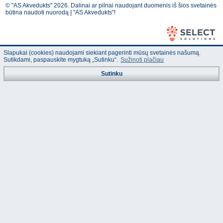
© "AS Akvedukts" 2026. Dalinai ar pilnai naudojant duomenis iš šios svetainės
būtina naudoti nuorodą Į "AS Akvedukts"!
Slapukai (cookies) naudojami siekiant pagerinti mūsų svetainės našumą.
Sutikdami, paspauskite mygtuką „Sutinku“.
Sužinoti plačiau
Sutinku