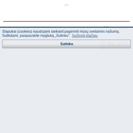
© "AS Akvedukts" 2026. Dalinai ar pilnai naudojant duomenis iš šios svetainės
Slapukai (cookies) naudojami siekiant pagerinti mūsų svetainės našumą.
būtina naudoti nuorodą Į "AS Akvedukts"!
Sutikdami, paspauskite mygtuką „Sutinku“.
Sužinoti plačiau
Sutinku