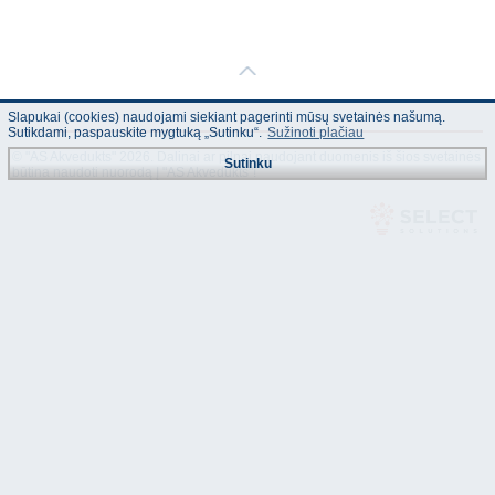
Slapukai (cookies) naudojami siekiant pagerinti mūsų svetainės našumą.
Sutikdami, paspauskite mygtuką „Sutinku“.
Sužinoti plačiau
© "AS Akvedukts" 2026. Dalinai ar pilnai naudojant duomenis iš šios svetainės
Sutinku
būtina naudoti nuorodą Į "AS Akvedukts"!