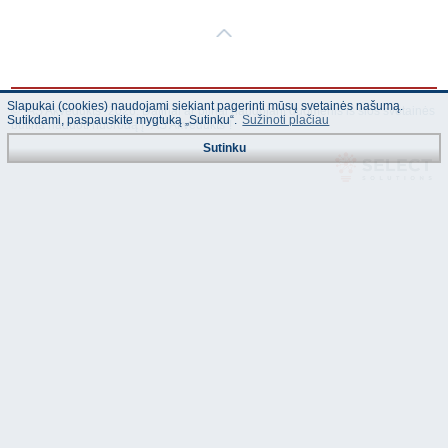
Slapukai (cookies) naudojami siekiant pagerinti mūsų svetainės našumą.
© "AS Akvedukts" 2026. Dalinai ar pilnai naudojant duomenis iš šios svetainės
Sutikdami, paspauskite mygtuką „Sutinku“.
Sužinoti plačiau
būtina naudoti nuorodą Į "AS Akvedukts"!
Sutinku