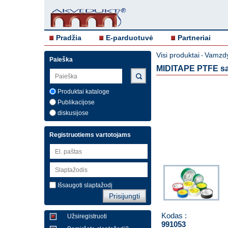
Pradžia
E-parduotuvė
Partneriai
Visi produktai
Vamzdy
-
Paieška
MIDITAPE PTFE san
Produktai kataloge
Publikacijose
diskusijose
Registruotiems vartotojams
Išsaugoti slaptažodį
Kodas :
Užsiregistruoti
991053