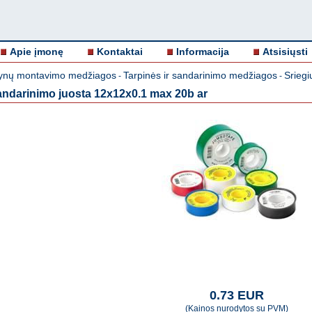
Apie įmonę
Kontaktai
Informacija
Atsisiųsti
nų montavimo medžiagos
Tarpinės ir sandarinimo medžiagos
Srieg
-
-
darinimo juosta 12x12x0.1 max 20b ar
0.73 EUR
(Kainos nurodytos su PVM)