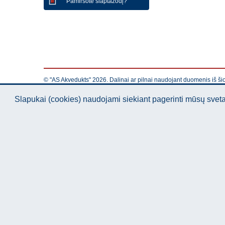
Pamiršote slaptažodį?
© "AS Akvedukts" 2026. Dalinai ar pilnai naudojant duomenis iš ši
Slapukai (cookies) naudojami siekiant pagerinti mūsų sve