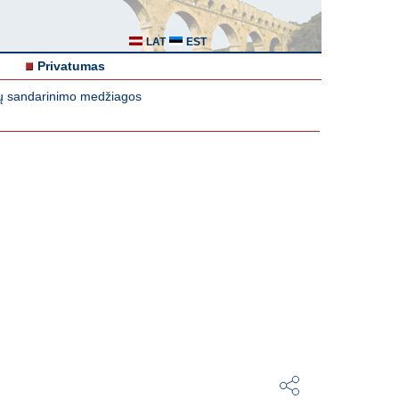
LAT
EST
Privatumas
ių sandarinimo medžiagos