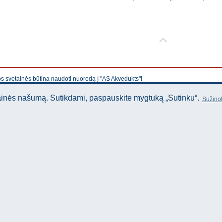
os svetainės būtina naudoti nuorodą Į "AS Akvedukts"!
tainės našumą. Sutikdami, paspauskite mygtuką „Sutinku“.
Sužinot