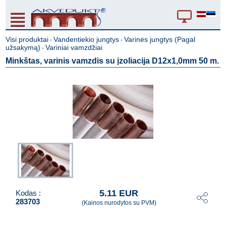
Visi produktai
Vandentiekio jungtys
Varinės jungtys (Pagal
-
-
užsakymą)
Variniai vamzdžiai
-
Minkštas, varinis vamzdis su įzoliacija D12x1,0mm 50 m.
5.11 EUR
Kodas :
283703
(Kainos nurodytos su PVM)