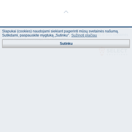
Slapukai (cookies) naudojami siekiant pagerinti mūsų svetainės našumą.
© "AS Akvedukts" 2026. Dalinai ar pilnai naudojant duomenis iš šios svetainės
Sutikdami, paspauskite mygtuką „Sutinku“.
Sužinoti plačiau
būtina naudoti nuorodą Į "AS Akvedukts"!
Sutinku