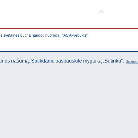
os svetainės būtina naudoti nuorodą Į "AS Akvedukts"!
tainės našumą. Sutikdami, paspauskite mygtuką „Sutinku“.
Sužinot