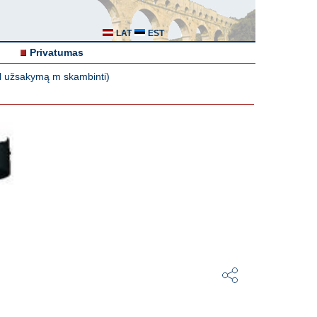
LAT
EST
Privatumas
al užsakymą m skambinti)