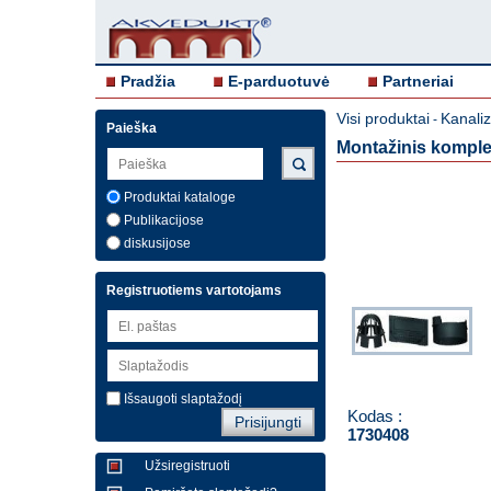
Pradžia
E-parduotuvė
Partneriai
Visi produktai
Kanali
-
Paieška
Montažinis kompl
Produktai kataloge
Publikacijose
diskusijose
Registruotiems vartotojams
Išsaugoti slaptažodį
Kodas :
1730408
Užsiregistruoti