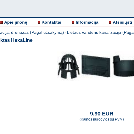
Apie įmonę
Kontaktai
Informacija
Atsisiųsti
zacija, drenažas (Pagal užsakymą)
Lietaus vandens kanalizacija (Pag
-
ektas HexaLine
9.90 EUR
(Kainos nurodytos su PVM)