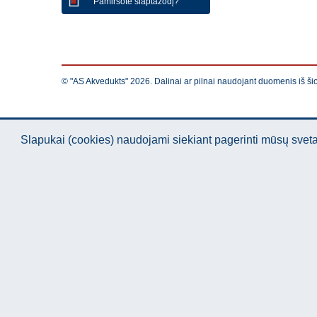
Pamiršote slaptažodį?
© "AS Akvedukts" 2026. Dalinai ar pilnai naudojant duomenis iš ši
Slapukai (cookies) naudojami siekiant pagerinti mūsų sve