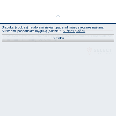
Slapukai (cookies) naudojami siekiant pagerinti mūsų svetainės našumą.
Sutikdami, paspauskite mygtuką „Sutinku“.
Sužinoti plačiau
© "AS Akvedukts" 2026. Dalinai ar pilnai naudojant duomenis iš šios svetainės
Sutinku
būtina naudoti nuorodą Į "AS Akvedukts"!