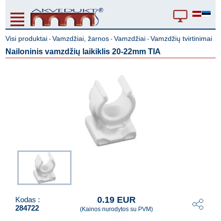
Visi produktai
Vamzdžiai, žarnos
Vamzdžiai
Vamzdžių tvirtinimai
-
-
-
Nailoninis vamzdžių laikiklis 20-22mm TIA
0.19 EUR
Kodas :
284722
(Kainos nurodytos su PVM)