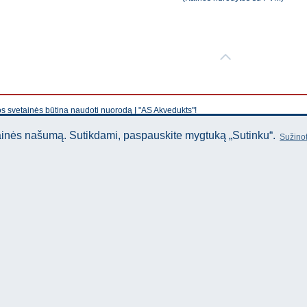
os svetainės būtina naudoti nuorodą Į "AS Akvedukts"!
tainės našumą. Sutikdami, paspauskite mygtuką „Sutinku“.
Sužinot