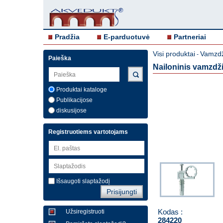
Pradžia
E-parduotuvė
Partneriai
Visi produktai
Vamzdž
-
Paieška
Nailoninis vamzdži
Produktai kataloge
Publikacijose
diskusijose
Registruotiems vartotojams
Išsaugoti slaptažodį
Kodas :
Užsiregistruoti
284220