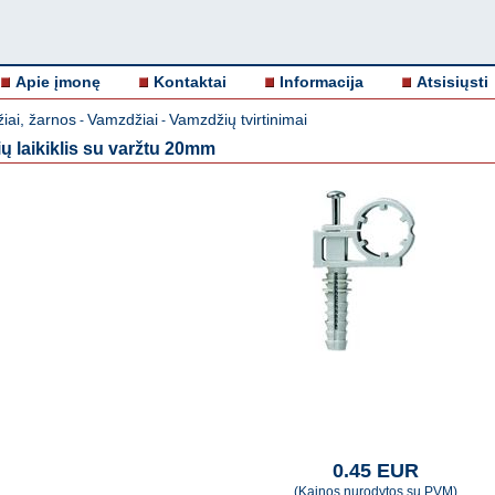
Apie įmonę
Kontaktai
Informacija
Atsisiųsti
iai, žarnos
Vamzdžiai
Vamzdžių tvirtinimai
-
-
ų laikiklis su varžtu 20mm
0.45 EUR
(Kainos nurodytos su PVM)