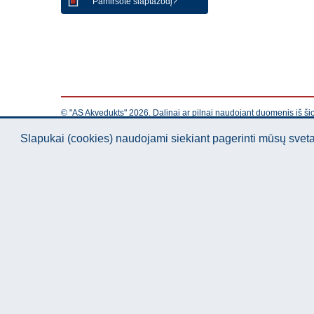
Pamiršote slaptažodį?
© "AS Akvedukts" 2026. Dalinai ar pilnai naudojant duomenis iš ši
Slapukai (cookies) naudojami siekiant pagerinti mūsų sve