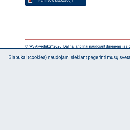
Pamiršote slaptažodį?
© "AS Akvedukts" 2026. Dalinai ar pilnai naudojant duomenis iš ši
Slapukai (cookies) naudojami siekiant pagerinti mūsų sve