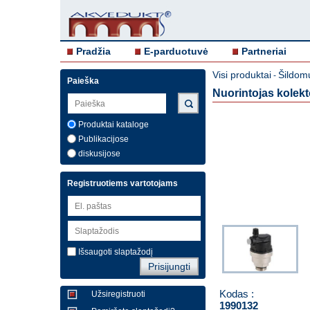
Pradžia
E-parduotuvė
Partneriai
Visi produktai
Šildom
-
Paieška
Nuorintojas kolekto
Produktai kataloge
Publikacijose
diskusijose
Registruotiems vartotojams
Išsaugoti slaptažodį
Kodas :
Užsiregistruoti
1990132