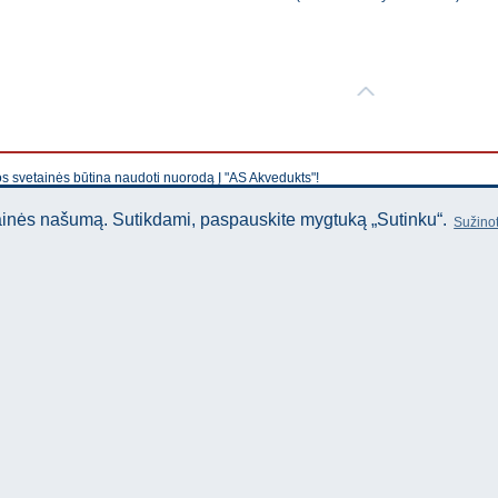
os svetainės būtina naudoti nuorodą Į "AS Akvedukts"!
tainės našumą. Sutikdami, paspauskite mygtuką „Sutinku“.
Sužinot