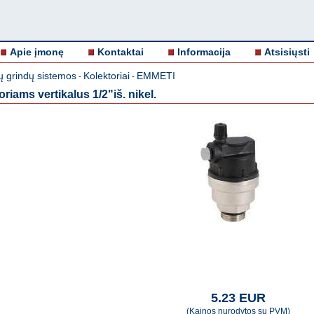
Apie įmonę
Kontaktai
Informacija
Atsisiųsti
ų grindų sistemos
Kolektoriai
EMMETI
-
-
riams vertikalus 1/2"iš. nikel.
5.23 EUR
(Kainos nurodytos su PVM)