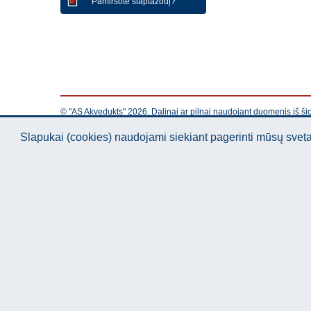
Pamiršote slaptažodį?
© "AS Akvedukts" 2026. Dalinai ar pilnai naudojant duomenis iš ši
Slapukai (cookies) naudojami siekiant pagerinti mūsų sve