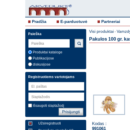
Pradžia
E-parduotuvė
Partneriai
Visi produktai
Vamzdy
-
Paieška
Pakulos 100 gr. ka
Produktai kataloge
Publikacijose
diskusijose
Registruotiems vartotojams
Išsaugoti slaptažodį
Kodas :
Užsiregistruoti
991061