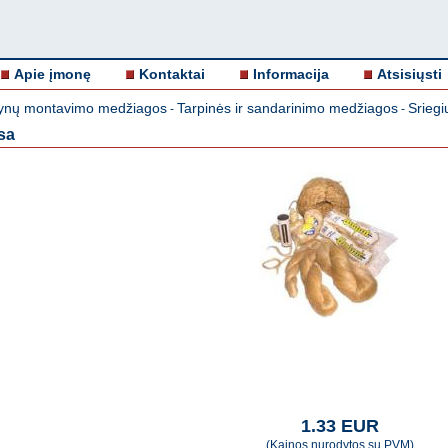
Apie įmonę
Kontaktai
Informacija
Atsisiųsti
nų montavimo medžiagos
Tarpinės ir sandarinimo medžiagos
Srieg
-
-
sa
1.33 EUR
(Kainos nurodytos su PVM)