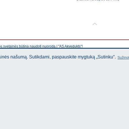
os svetainės būtina naudoti nuorodą Į "AS Akvedukts"!
tainės našumą. Sutikdami, paspauskite mygtuką „Sutinku“.
Sužinot