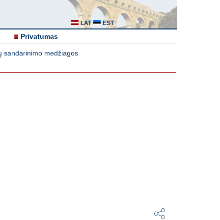
LAT
EST
Privatumas
ių sandarinimo medžiagos