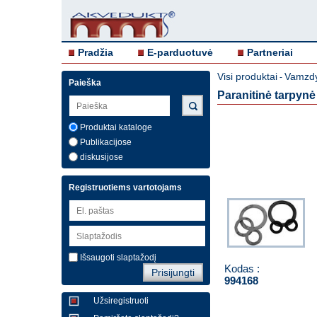
Pradžia
E-parduotuvė
Partneriai
Visi produktai
Vamzdy
-
Paieška
Paranitinė tarpynė 
Produktai kataloge
Publikacijose
diskusijose
Registruotiems vartotojams
Išsaugoti slaptažodį
Kodas :
994168
Užsiregistruoti