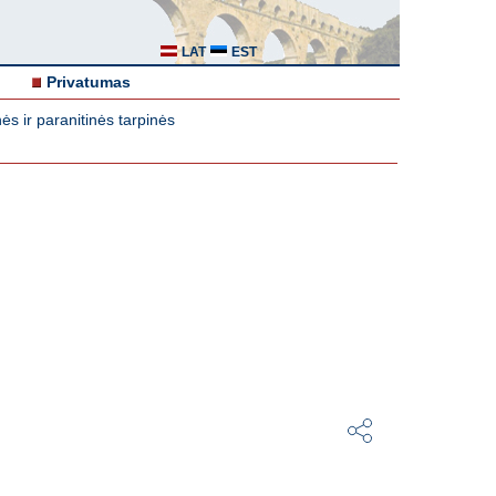
LAT
EST
Privatumas
s ir paranitinės tarpinės