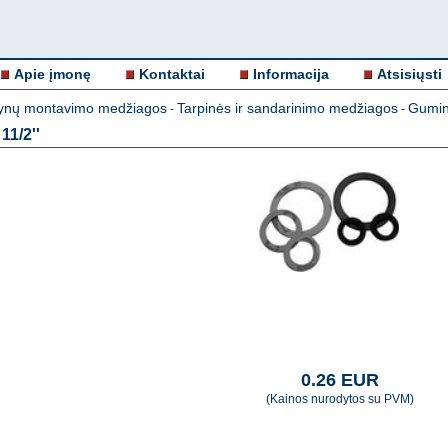
Apie įmonę
Kontaktai
Informacija
Atsisiųsti
nų montavimo medžiagos
Tarpinės ir sandarinimo medžiagos
Guminė
-
-
11/2''
0.26 EUR
(Kainos nurodytos su PVM)