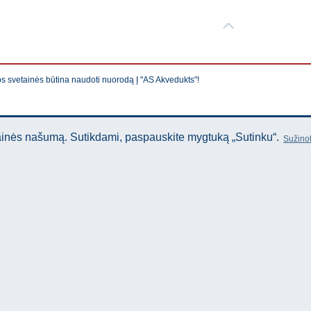
os svetainės būtina naudoti nuorodą Į "AS Akvedukts"!
tainės našumą. Sutikdami, paspauskite mygtuką „Sutinku“.
Sužinot