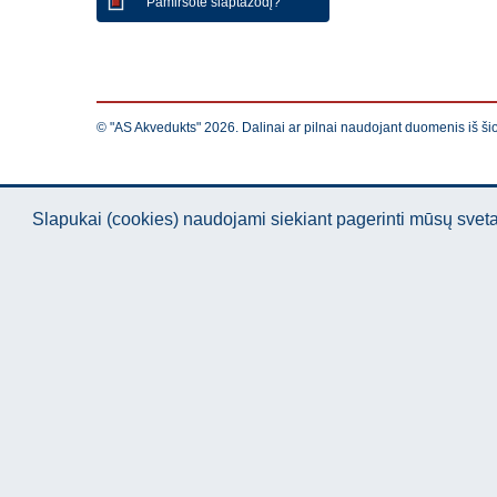
Pamiršote slaptažodį?
© "AS Akvedukts" 2026. Dalinai ar pilnai naudojant duomenis iš ši
Slapukai (cookies) naudojami siekiant pagerinti mūsų sve