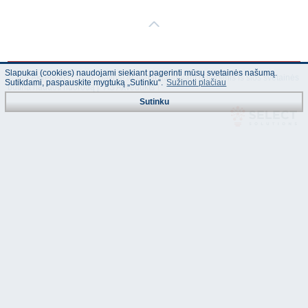
Slapukai (cookies) naudojami siekiant pagerinti mūsų svetainės našumą.
© "AS Akvedukts" 2026. Dalinai ar pilnai naudojant duomenis iš šios svetainės
Sutikdami, paspauskite mygtuką „Sutinku“.
Sužinoti plačiau
būtina naudoti nuorodą Į "AS Akvedukts"!
Sutinku