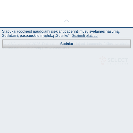
Slapukai (cookies) naudojami siekiant pagerinti mūsų svetainės našumą.
Sutikdami, paspauskite mygtuką „Sutinku“.
Sužinoti plačiau
© "AS Akvedukts" 2026. Dalinai ar pilnai naudojant duomenis iš šios svetainės
Sutinku
būtina naudoti nuorodą Į "AS Akvedukts"!