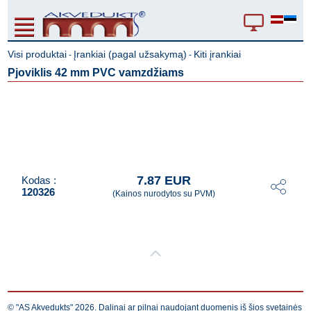
Visi produktai
Įrankiai (pagal užsakymą)
Kiti įrankiai
-
-
Pjoviklis 42 mm PVC vamzdžiams
7.87 EUR
Kodas :
120326
(Kainos nurodytos su PVM)
© "AS Akvedukts" 2026. Dalinai ar pilnai naudojant duomenis iš šios svetainės