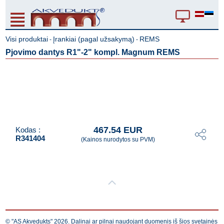
Visi produktai
Įrankiai (pagal užsakymą)
REMS
-
-
Pjovimo dantys R1"-2" kompl. Magnum REMS
467.54 EUR
Kodas :
R341404
(Kainos nurodytos su PVM)
© "AS Akvedukts" 2026. Dalinai ar pilnai naudojant duomenis iš šios svetainės