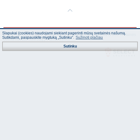
Slapukai (cookies) naudojami siekiant pagerinti mūsų svetainės našumą.
© "AS Akvedukts" 2026. Dalinai ar pilnai naudojant duomenis iš šios svetainės
Sutikdami, paspauskite mygtuką „Sutinku“.
Sužinoti plačiau
būtina naudoti nuorodą Į "AS Akvedukts"!
Sutinku