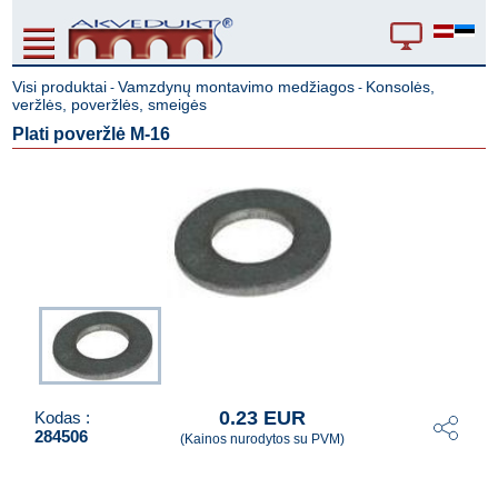
Visi produktai
Vamzdynų montavimo medžiagos
Konsolės,
-
-
veržlės, poveržlės, smeigės
Plati poveržlė M-16
0.23 EUR
Kodas :
284506
(Kainos nurodytos su PVM)