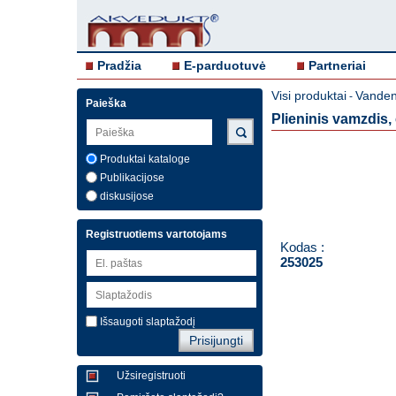
Pradžia
E-parduotuvė
Partneriai
Visi produktai
Vandent
-
Paieška
Plieninis vamzdis,
Produktai kataloge
Publikacijose
diskusijose
Registruotiems vartotojams
Kodas :
253025
Išsaugoti slaptažodį
Užsiregistruoti