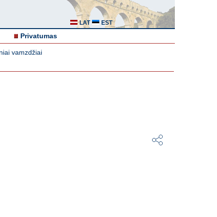
LAT
EST
Privatumas
iniai vamzdžiai