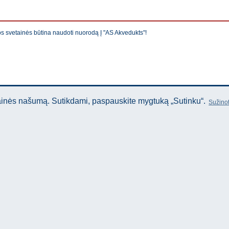
os svetainės būtina naudoti nuorodą Į "AS Akvedukts"!
tainės našumą. Sutikdami, paspauskite mygtuką „Sutinku“.
Sužinot