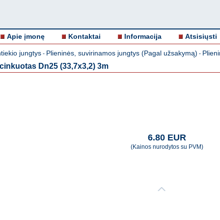
Apie įmonę
Kontaktai
Informacija
Atsisiųsti
iekio jungtys
Plieninės, suvirinamos jungtys (Pagal užsakymą)
Plien
-
-
 cinkuotas Dn25 (33,7x3,2) 3m
6.80 EUR
(Kainos nurodytos su PVM)