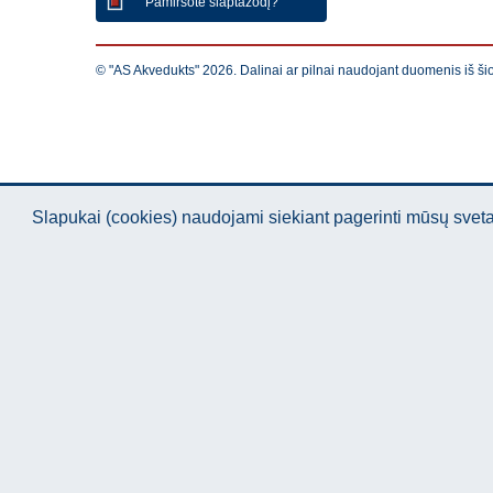
Pamiršote slaptažodį?
© "AS Akvedukts" 2026. Dalinai ar pilnai naudojant duomenis iš ši
Slapukai (cookies) naudojami siekiant pagerinti mūsų sve