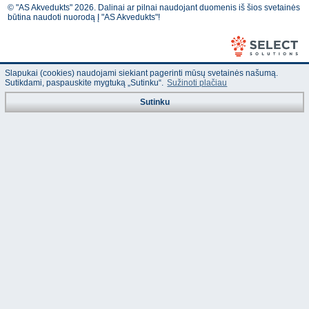
© "AS Akvedukts" 2026. Dalinai ar pilnai naudojant duomenis iš šios svetainės
būtina naudoti nuorodą Į "AS Akvedukts"!
Slapukai (cookies) naudojami siekiant pagerinti mūsų svetainės našumą.
Sutikdami, paspauskite mygtuką „Sutinku“.
Sužinoti plačiau
Sutinku