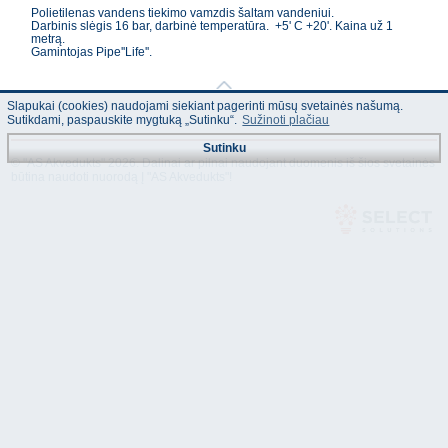
Polietilenas vandens tiekimo vamzdis šaltam vandeniui.
Darbinis slėgis 16 bar, darbinė temperatūra. +5' C +20'. Kaina už 1
metrą.
Gamintojas Pipe''Life''.
Slapukai (cookies) naudojami siekiant pagerinti mūsų svetainės našumą.
Sutikdami, paspauskite mygtuką „Sutinku“.
Sužinoti plačiau
Sutinku
© "AS Akvedukts" 2026. Dalinai ar pilnai naudojant duomenis iš šios svetainės
būtina naudoti nuorodą Į "AS Akvedukts"!