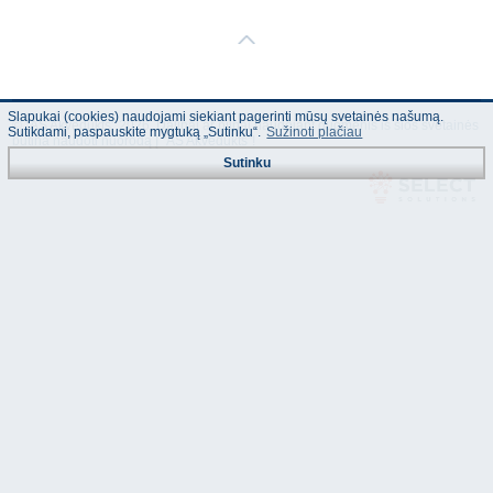
Slapukai (cookies) naudojami siekiant pagerinti mūsų svetainės našumą.
© "AS Akvedukts" 2026. Dalinai ar pilnai naudojant duomenis iš šios svetainės
Sutikdami, paspauskite mygtuką „Sutinku“.
Sužinoti plačiau
būtina naudoti nuorodą Į "AS Akvedukts"!
Sutinku