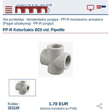
Visi produktai
Vandentiekio jungtys
PP-R montavimo armatūra
-
-
(Pagal užsakymą)
PP-R jungtys
-
PP-R Keturšakis Ø20 vid. Pipelife
1.78 EUR
Kodas :
321120
(Kainos nurodytos su PVM)