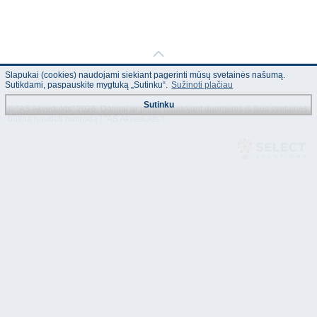
Slapukai (cookies) naudojami siekiant pagerinti mūsų svetainės našumą.
Sutikdami, paspauskite mygtuką „Sutinku“.
Sužinoti plačiau
Sutinku
© "AS Akvedukts" 2026. Dalinai ar pilnai naudojant duomenis iš šios svetainės
būtina naudoti nuorodą Į "AS Akvedukts"!