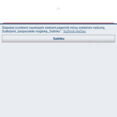
Slapukai (cookies) naudojami siekiant pagerinti mūsų svetainės našumą.
© "AS Akvedukts" 2026. Dalinai ar pilnai naudojant duomenis iš šios svetainės
Sutikdami, paspauskite mygtuką „Sutinku“.
Sužinoti plačiau
būtina naudoti nuorodą Į "AS Akvedukts"!
Sutinku