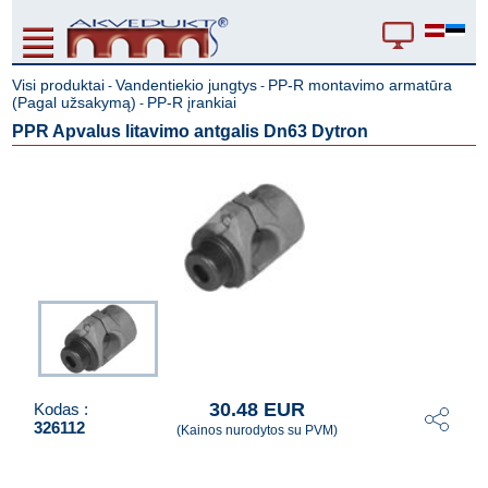
Visi produktai
Vandentiekio jungtys
PP-R montavimo armatūra
-
-
(Pagal užsakymą)
PP-R įrankiai
-
PPR Apvalus litavimo antgalis Dn63 Dytron
30.48 EUR
Kodas :
326112
(Kainos nurodytos su PVM)