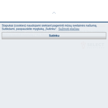
Slapukai (cookies) naudojami siekiant pagerinti mūsų svetainės našumą.
Sutikdami, paspauskite mygtuką „Sutinku“.
Sužinoti plačiau
© "AS Akvedukts" 2026. Dalinai ar pilnai naudojant duomenis iš šios svetainės
būtina naudoti nuorodą Į "AS Akvedukts"!
Sutinku