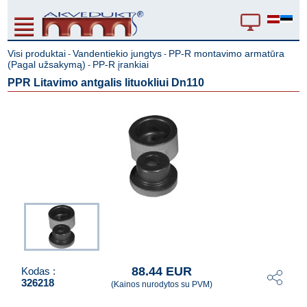
Visi produktai
Vandentiekio jungtys
PP-R montavimo armatūra
-
-
(Pagal užsakymą)
PP-R įrankiai
-
PPR Litavimo antgalis lituokliui Dn110
88.44 EUR
Kodas :
326218
(Kainos nurodytos su PVM)