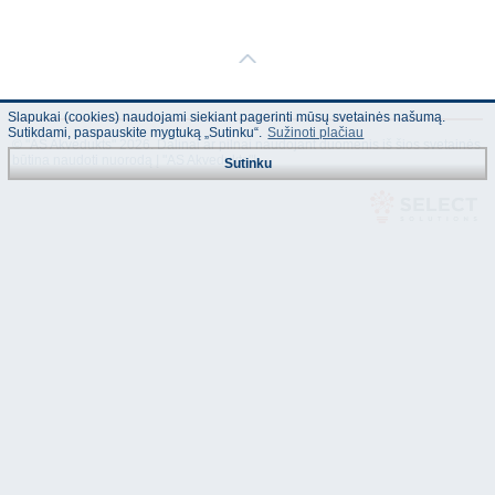
Slapukai (cookies) naudojami siekiant pagerinti mūsų svetainės našumą.
Sutikdami, paspauskite mygtuką „Sutinku“.
Sužinoti plačiau
© "AS Akvedukts" 2026. Dalinai ar pilnai naudojant duomenis iš šios svetainės
būtina naudoti nuorodą Į "AS Akvedukts"!
Sutinku