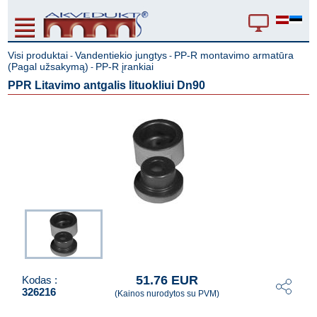
Visi produktai
Vandentiekio jungtys
PP-R montavimo armatūra
-
-
(Pagal užsakymą)
PP-R įrankiai
-
PPR Litavimo antgalis lituokliui Dn90
51.76 EUR
Kodas :
326216
(Kainos nurodytos su PVM)