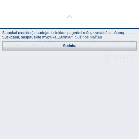
Slapukai (cookies) naudojami siekiant pagerinti mūsų svetainės našumą.
Sutikdami, paspauskite mygtuką „Sutinku“.
Sužinoti plačiau
© "AS Akvedukts" 2026. Dalinai ar pilnai naudojant duomenis iš šios svetainės
būtina naudoti nuorodą Į "AS Akvedukts"!
Sutinku