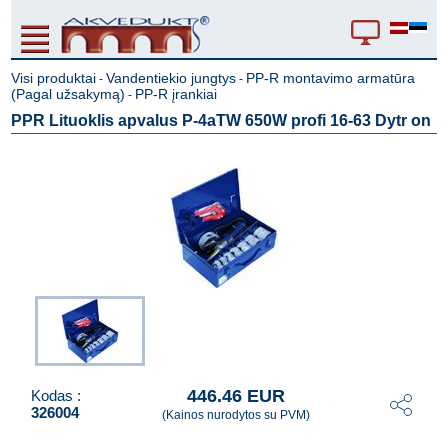
Visi produktai
Vandentiekio jungtys
PP-R montavimo armatūra
-
-
(Pagal užsakymą)
PP-R įrankiai
-
PPR Lituoklis apvalus P-4aTW 650W profi 16-63 Dytr on
446.46 EUR
Kodas :
326004
(Kainos nurodytos su PVM)