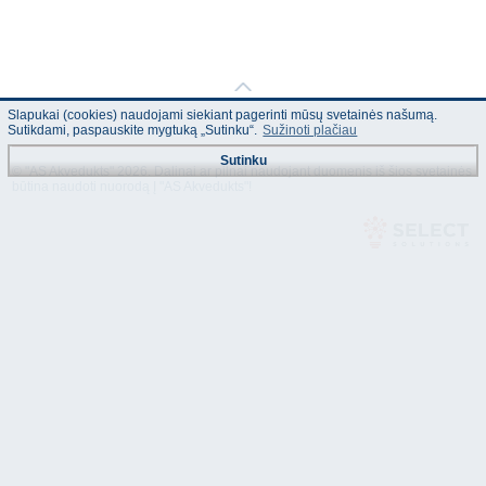
Slapukai (cookies) naudojami siekiant pagerinti mūsų svetainės našumą.
Sutikdami, paspauskite mygtuką „Sutinku“.
Sužinoti plačiau
Sutinku
© "AS Akvedukts" 2026. Dalinai ar pilnai naudojant duomenis iš šios svetainės
būtina naudoti nuorodą Į "AS Akvedukts"!