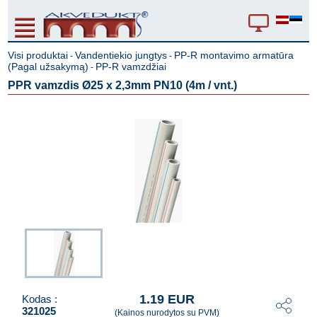
Visi produktai
Vandentiekio jungtys
PP-R montavimo armatūra
-
-
(Pagal užsakymą)
PP-R vamzdžiai
-
PPR vamzdis Ø25 x 2,3mm PN10 (4m / vnt.)
1.19 EUR
Kodas :
321025
(Kainos nurodytos su PVM)