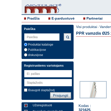
Pradžia
E-parduotuvė
Partneriai
Visi produktai
Vandent
-
Paieška
PPR vamzdis Ø25 x
Produktai kataloge
Publikacijose
diskusijose
Registruotiems vartotojams
Išsaugoti slaptažodį
Kodas :
Užsiregistruoti
321625