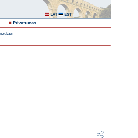
LAT
EST
Privatumas
mzdžiai