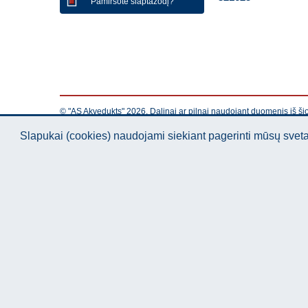
Pamiršote slaptažodį?
© "AS Akvedukts" 2026. Dalinai ar pilnai naudojant duomenis iš ši
Slapukai (cookies) naudojami siekiant pagerinti mūsų sve