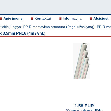
Apie įmonę
Kontaktai
Informacija
Atsisiųsti
iekio jungtys
PP-R montavimo armatūra (Pagal užsakymą)
PP-R va
-
-
 3,5mm PN16 (4m / vnt.)
1.58 EUR
(Kainos nurodytos su PVM)