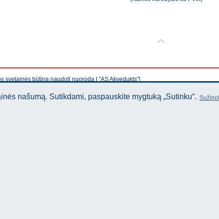
os svetainės būtina naudoti nuorodą Į "AS Akvedukts"!
tainės našumą. Sutikdami, paspauskite mygtuką „Sutinku“.
Sužinot