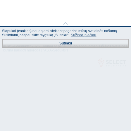
Slapukai (cookies) naudojami siekiant pagerinti mūsų svetainės našumą.
Sutikdami, paspauskite mygtuką „Sutinku“.
Sužinoti plačiau
Sutinku
© "AS Akvedukts" 2026. Dalinai ar pilnai naudojant duomenis iš šios svetainės
būtina naudoti nuorodą Į "AS Akvedukts"!