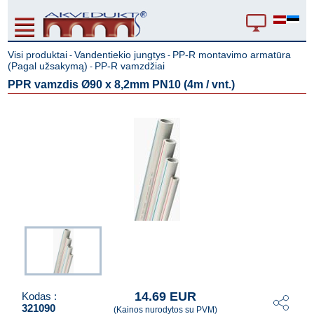
Visi produktai
Vandentiekio jungtys
PP-R montavimo armatūra
-
-
(Pagal užsakymą)
PP-R vamzdžiai
-
PPR vamzdis Ø90 x 8,2mm PN10 (4m / vnt.)
14.69 EUR
Kodas :
321090
(Kainos nurodytos su PVM)