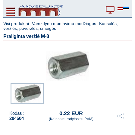
Visi produktai
Vamzdynų montavimo medžiagos
Konsolės,
-
-
veržlės, poveržlės, smeigės
Prailginta veržlė M-8
0.22 EUR
Kodas :
284504
(Kainos nurodytos su PVM)