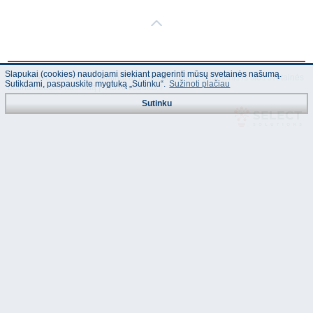
Slapukai (cookies) naudojami siekiant pagerinti mūsų svetainės našumą.
© "AS Akvedukts" 2026. Dalinai ar pilnai naudojant duomenis iš šios svetainės
Sutikdami, paspauskite mygtuką „Sutinku“.
Sužinoti plačiau
būtina naudoti nuorodą Į "AS Akvedukts"!
Sutinku