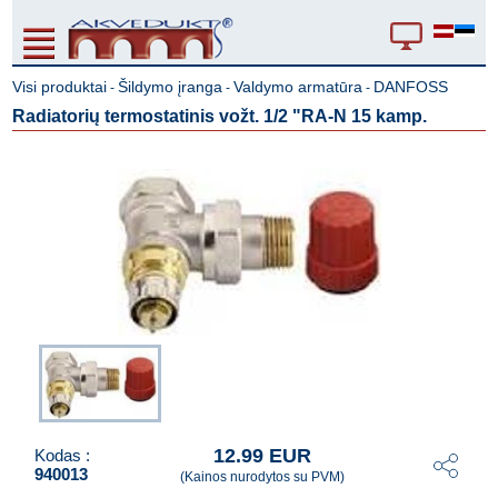
Visi produktai
Šildymo įranga
Valdymo armatūra
DANFOSS
-
-
-
Radiatorių termostatinis vožt. 1/2 "RA-N 15 kamp.
12.99 EUR
Kodas :
940013
(Kainos nurodytos su PVM)