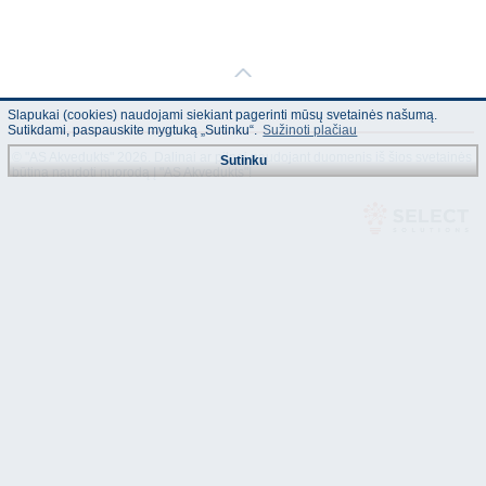
Slapukai (cookies) naudojami siekiant pagerinti mūsų svetainės našumą.
Sutikdami, paspauskite mygtuką „Sutinku“.
Sužinoti plačiau
© "AS Akvedukts" 2026. Dalinai ar pilnai naudojant duomenis iš šios svetainės
Sutinku
būtina naudoti nuorodą Į "AS Akvedukts"!