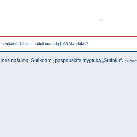
os svetainės būtina naudoti nuorodą Į "AS Akvedukts"!
tainės našumą. Sutikdami, paspauskite mygtuką „Sutinku“.
Sužinot