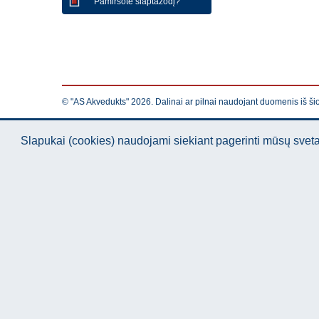
Pamiršote slaptažodį?
© "AS Akvedukts" 2026. Dalinai ar pilnai naudojant duomenis iš ši
Slapukai (cookies) naudojami siekiant pagerinti mūsų sve