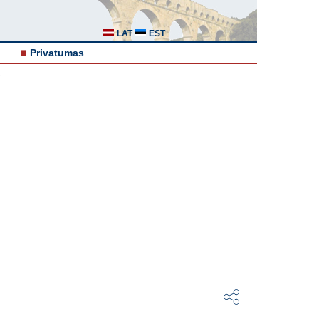
LAT
EST
Privatumas
R