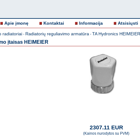
Apie įmonę
Kontaktai
Informacija
Atsisiųsti
 radiatoriai
Radiatorių reguliavimo armatūra
TA Hydronics HEIMEIE
-
-
imo įtaisas HEIMEIER
2307.11 EUR
(Kainos nurodytos su PVM)