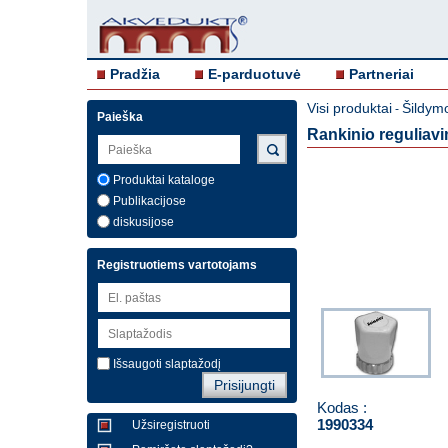
Pradžia
E-parduotuvė
Partneriai
Visi produktai
Šildymo
-
Paieška
Rankinio reguliav
Produktai kataloge
Publikacijose
diskusijose
Registruotiems vartotojams
Išsaugoti slaptažodį
Kodas :
1990334
Užsiregistruoti