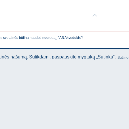
os svetainės būtina naudoti nuorodą Į "AS Akvedukts"!
tainės našumą. Sutikdami, paspauskite mygtuką „Sutinku“.
Sužinot