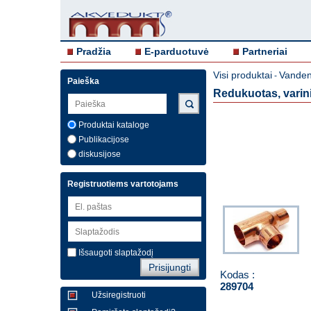
Pradžia
E-parduotuvė
Partneriai
Visi produktai
Vandent
-
Paieška
Redukuotas, varin
Produktai kataloge
Publikacijose
diskusijose
Registruotiems vartotojams
Išsaugoti slaptažodį
Kodas :
289704
Užsiregistruoti