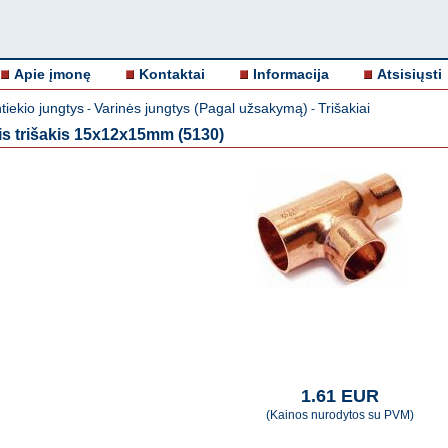
Apie įmonę
Kontaktai
Informacija
Atsisiųsti
iekio jungtys
Varinės jungtys (Pagal užsakymą)
Trišakiai
-
-
is trišakis 15x12x15mm (5130)
1.61 EUR
(Kainos nurodytos su PVM)