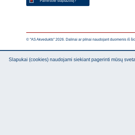
Pamiršote slaptažodį?
© "AS Akvedukts" 2026. Dalinai ar pilnai naudojant duomenis iš ši
Slapukai (cookies) naudojami siekiant pagerinti mūsų sve