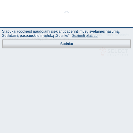
Slapukai (cookies) naudojami siekiant pagerinti mūsų svetainės našumą.
© "AS Akvedukts" 2026. Dalinai ar pilnai naudojant duomenis iš šios svetainės
Sutikdami, paspauskite mygtuką „Sutinku“.
Sužinoti plačiau
būtina naudoti nuorodą Į "AS Akvedukts"!
Sutinku