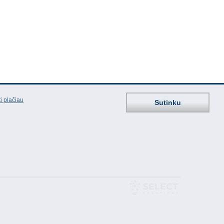
i plačiau
Sutinku