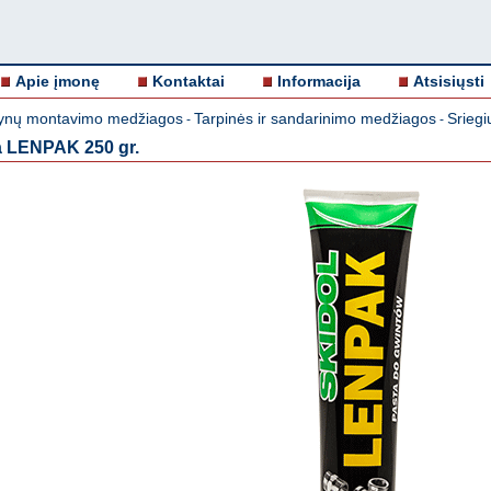
Apie įmonę
Kontaktai
Informacija
Atsisiųsti
nų montavimo medžiagos
Tarpinės ir sandarinimo medžiagos
Srieg
-
-
a LENPAK 250 gr.