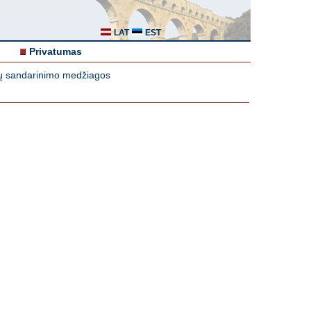
LAT
EST
Privatumas
ių sandarinimo medžiagos