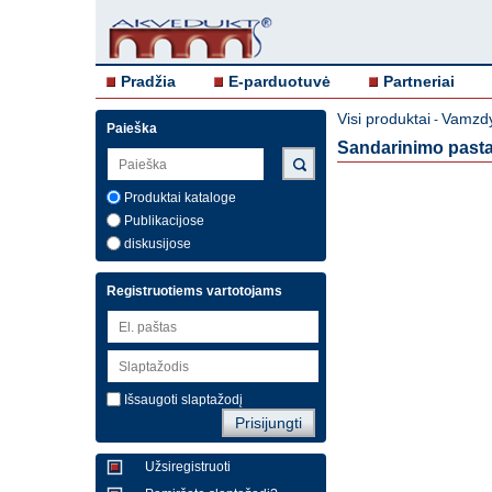
Pradžia
E-parduotuvė
Partneriai
Visi produktai
Vamzdy
-
Paieška
Sandarinimo past
Produktai kataloge
Publikacijose
diskusijose
Registruotiems vartotojams
Išsaugoti slaptažodį
Užsiregistruoti