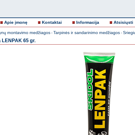
Apie įmonę
Kontaktai
Informacija
Atsisiųsti
nų montavimo medžiagos
Tarpinės ir sandarinimo medžiagos
Srieg
-
-
a LENPAK 65 gr.