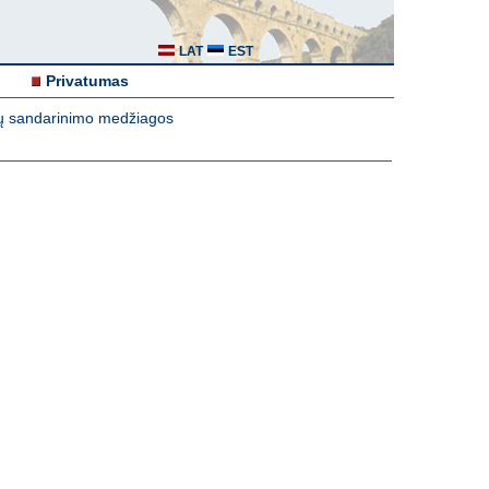
LAT
EST
Privatumas
ių sandarinimo medžiagos