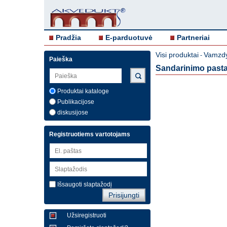
Pradžia
E-parduotuvė
Partneriai
Visi produktai
Vamzdy
-
Paieška
Sandarinimo past
Produktai kataloge
Publikacijose
diskusijose
Registruotiems vartotojams
Išsaugoti slaptažodį
Užsiregistruoti