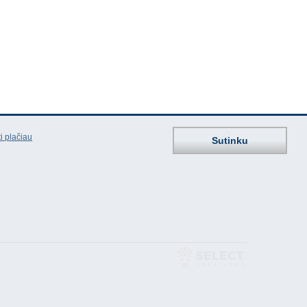
i plačiau
Sutinku