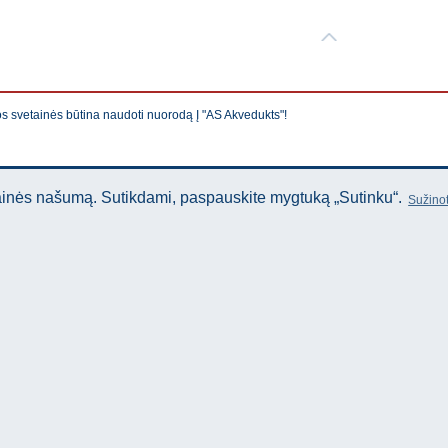
os svetainės būtina naudoti nuorodą Į "AS Akvedukts"!
tainės našumą. Sutikdami, paspauskite mygtuką „Sutinku“.
Sužinot