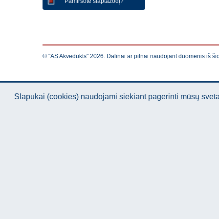
Pamiršote slaptažodį?
© "AS Akvedukts" 2026. Dalinai ar pilnai naudojant duomenis iš ši
Slapukai (cookies) naudojami siekiant pagerinti mūsų sve