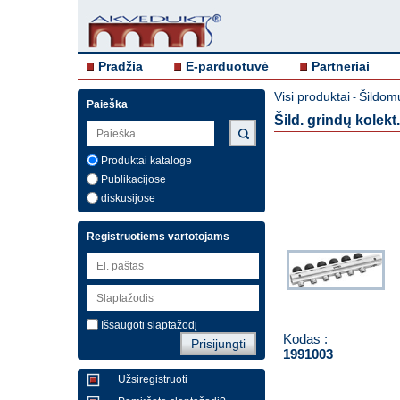
Pradžia
E-parduotuvė
Partneriai
Visi produktai
Šildom
-
Paieška
Šild. grindų kolekt
Produktai kataloge
Publikacijose
diskusijose
Registruotiems vartotojams
Išsaugoti slaptažodį
Kodas :
1991003
Užsiregistruoti