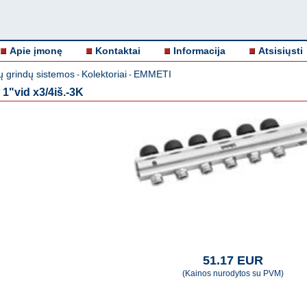
Apie įmonę
Kontaktai
Informacija
Atsisiųsti
ų grindų sistemos
Kolektoriai
EMMETI
-
-
. 1"vid x3/4iš.-3K
51.17 EUR
(Kainos nurodytos su PVM)