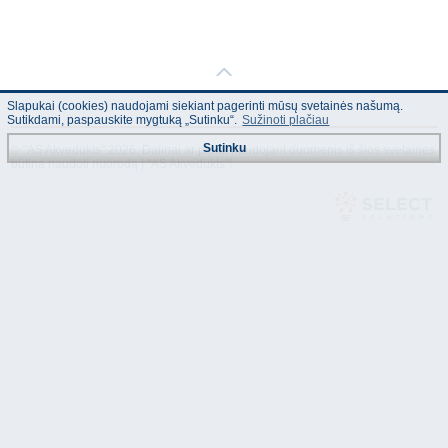
Slapukai (cookies) naudojami siekiant pagerinti mūsų svetainės našumą.
Sutikdami, paspauskite mygtuką „Sutinku“.
Sužinoti plačiau
Sutinku
© "AS Akvedukts" 2026. Dalinai ar pilnai naudojant duomenis iš šios svetainės
būtina naudoti nuorodą Į "AS Akvedukts"!