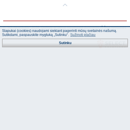
© "AS Akvedukts" 2026. Dalinai ar pilnai naudojant duomenis iš šios svetainės
Slapukai (cookies) naudojami siekiant pagerinti mūsų svetainės našumą.
būtina naudoti nuorodą Į "AS Akvedukts"!
Sutikdami, paspauskite mygtuką „Sutinku“.
Sužinoti plačiau
Sutinku