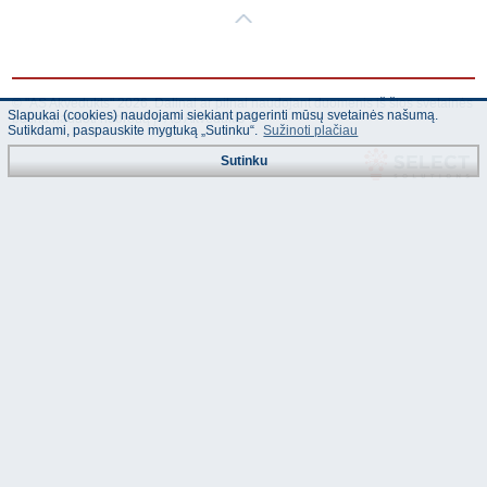
© "AS Akvedukts" 2026. Dalinai ar pilnai naudojant duomenis iš šios svetainės
Slapukai (cookies) naudojami siekiant pagerinti mūsų svetainės našumą.
būtina naudoti nuorodą Į "AS Akvedukts"!
Sutikdami, paspauskite mygtuką „Sutinku“.
Sužinoti plačiau
Sutinku