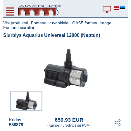
Visi produktai
Fontanai ir tvenkiniai
OASE fontanų įranga
-
-
-
Fontanų siurbliai
Siurblys Aquarius Universal 12000 (Neptun)
659.93 EUR
Kodas :
556879
(Kainos nurodytos su PVM)