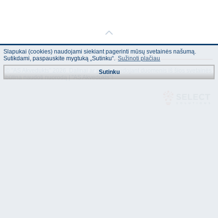
Slapukai (cookies) naudojami siekiant pagerinti mūsų svetainės našumą.
Sutikdami, paspauskite mygtuką „Sutinku“.
Sužinoti plačiau
© "AS Akvedukts" 2026. Dalinai ar pilnai naudojant duomenis iš šios svetainės
Sutinku
būtina naudoti nuorodą Į "AS Akvedukts"!