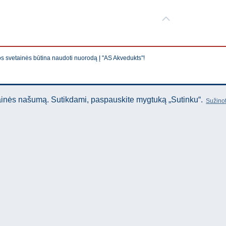
os svetainės būtina naudoti nuorodą Į "AS Akvedukts"!
tainės našumą. Sutikdami, paspauskite mygtuką „Sutinku“.
Sužinot