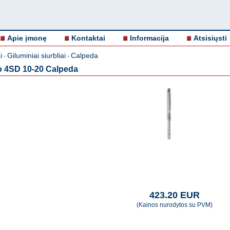
Apie įmonę
Kontaktai
Informacija
Atsisiųsti
i
Giluminiai siurbliai
Calpeda
-
-
io 4SD 10-20 Calpeda
423.20 EUR
(Kainos nurodytos su PVM)