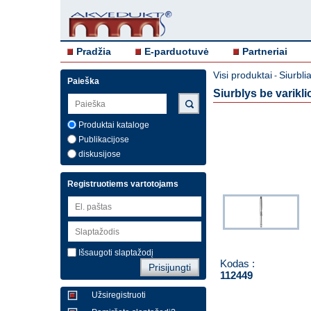
Pradžia
E-parduotuvė
Partneriai
Visi produktai
Siurblia
-
Paieška
Siurblys be varikl
Produktai kataloge
Publikacijose
diskusijose
Registruotiems vartotojams
Išsaugoti slaptažodį
Kodas :
112449
Užsiregistruoti