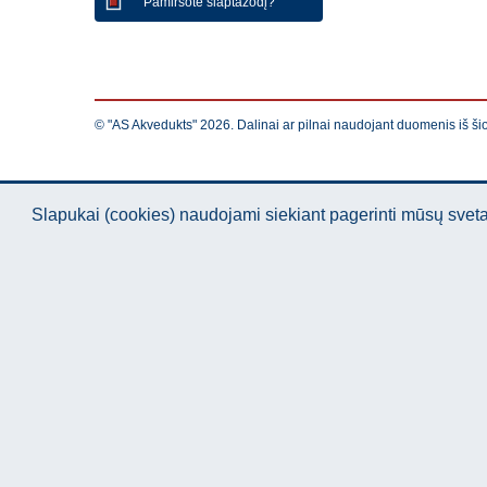
Pamiršote slaptažodį?
© "AS Akvedukts" 2026. Dalinai ar pilnai naudojant duomenis iš ši
Slapukai (cookies) naudojami siekiant pagerinti mūsų sve